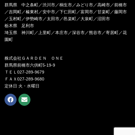
群馬県 中之条町／渋川市／桐生市／みどり市／高崎市／前橋市
／吉岡町／榛東村／安中市／下仁田町／富岡市／甘楽町／藤岡市
／玉村町／伊勢崎市／太田市／邑楽町／大泉町／沼田市
栃木県 足利市
埼玉県 神川町／上里町／本庄市／深谷市／熊谷市／寄居町／花
園町
株式会社ＧＡＲＤＥＮ ＯＮＥ
群馬県前橋市六供町5-19-9
ＴＥＬ027-289-9679
ＦＡＸ027-289-9680
定休日 火・水曜日