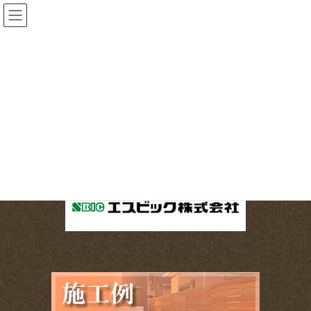
コ
ナ
ン
ビ
テ
ゲ
ン
ー
メディア
ツ
シ
へ
ョ
HOME
メディア
sbic
ス
ン
キ
に
ッ
移
2017-03-04
/ 最終更新日時 :
2017-03-04
progrex
プ
動
sbic