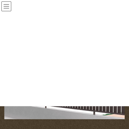
コ
ナ
ン
ビ
テ
ゲ
ン
ー
投稿
ツ
シ
へ
ョ
HOME
目的別｜フェンスの選び方【失敗しないためのやさしいガイド】
ス
ン
802-３型
キ
に
ッ
移
2026-03-02
/ 最終更新日時 :
2026-03-02
gardenone
プ
動
802-３型