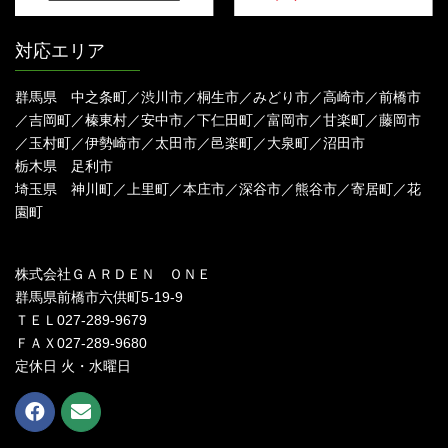
対応エリア
群馬県 中之条町／渋川市／桐生市／みどり市／高崎市／前橋市
／吉岡町／榛東村／安中市／下仁田町／富岡市／甘楽町／藤岡市
／玉村町／伊勢崎市／太田市／邑楽町／大泉町／沼田市
栃木県 足利市
埼玉県 神川町／上里町／本庄市／深谷市／熊谷市／寄居町／花
園町
株式会社ＧＡＲＤＥＮ ＯＮＥ
群馬県前橋市六供町5-19-9
ＴＥＬ027-289-9679
ＦＡＸ027-289-9680
定休日 火・水曜日