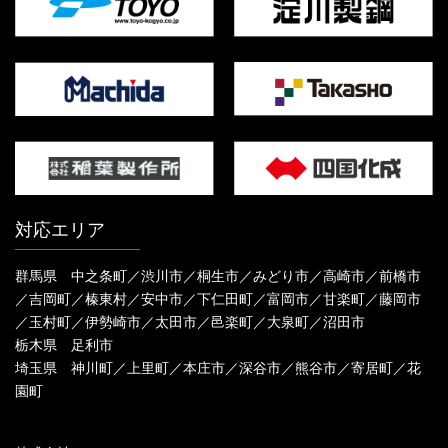
対応エリア
群馬県 中之条町／渋川市／桐生市／みどり市／高崎市／前橋市
／吉岡町／榛東村／安中市／下仁田町／富岡市／甘楽町／藤岡市
／玉村町／伊勢崎市／太田市／邑楽町／大泉町／沼田市
栃木県 足利市
埼玉県 神川町／上里町／本庄市／深谷市／熊谷市／寄居町／花
園町