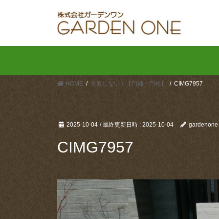
コ
ナ
ン
ビ
テ
ゲ
ン
ー
ツ
シ
へ
ョ
ス
ン
HOME
失敗しない！【門袖・門柱】
CIMG7957
キ
に
ッ
移
プ
動
2025-10-04
/ 最終更新日時 :
2025-10-04
gardenone
CIMG7957