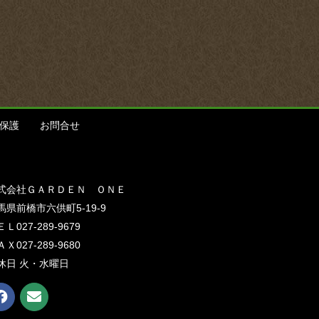
保護
お問合せ
式会社ＧＡＲＤＥＮ ＯＮＥ
馬県前橋市六供町5-19-9
Ｌ027-289-9679
Ｘ027-289-9680
休日 火・水曜日