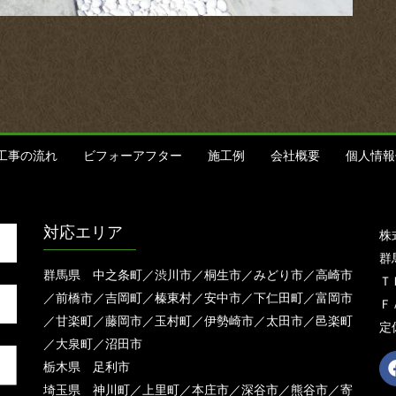
工事の流れ
ビフォーアフター
施工例
会社概要
個人情報
対応エリア
株
群
群馬県 中之条町／渋川市／桐生市／みどり市／高崎市
ＴＥ
／前橋市／吉岡町／榛東村／安中市／下仁田町／富岡市
ＦＡ
／甘楽町／藤岡市／玉村町／伊勢崎市／太田市／邑楽町
定
／大泉町／沼田市
栃木県 足利市
埼玉県 神川町／上里町／本庄市／深谷市／熊谷市／寄