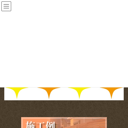
コ
ナ
ン
ビ
テ
ゲ
ン
ー
投稿
ツ
シ
へ
ョ
HOME
オススメ☆外構照明の選び方
Title of the illustration in English
ス
ン
キ
に
ッ
移
2026-01-15
/ 最終更新日時 :
2026-01-15
gardenone
プ
動
Title of the illustration in English