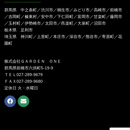
群馬県 中之条町／渋川市／桐生市／みどり市／高崎市／前橋市
／吉岡町／榛東村／安中市／下仁田町／富岡市／甘楽町／藤岡市
／玉村町／伊勢崎市／太田市／邑楽町／大泉町／沼田市
栃木県 足利市
埼玉県 神川町／上里町／本庄市／深谷市／熊谷市／寄居町／花
園町
株式会社ＧＡＲＤＥＮ ＯＮＥ
群馬県前橋市六供町5-19-9
ＴＥＬ027-289-9679
ＦＡＸ027-289-9680
定休日 火・水曜日