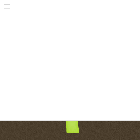
コ
ナ
ン
ビ
テ
ゲ
ン
ー
投稿
ツ
シ
へ
ョ
HOME
お庭のお困りごとありませんか？ おすすめ目隠し編
262671812
ス
ン
キ
に
ッ
移
2025-07-31
/ 最終更新日時 :
2025-07-31
gardenone
プ
動
262671812