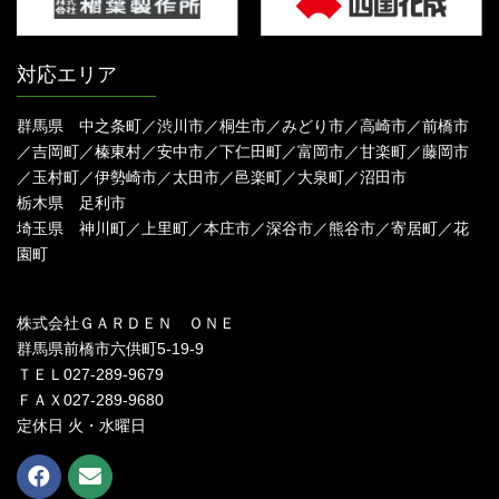
対応エリア
群馬県 中之条町／渋川市／桐生市／みどり市／高崎市／前橋市
／吉岡町／榛東村／安中市／下仁田町／富岡市／甘楽町／藤岡市
／玉村町／伊勢崎市／太田市／邑楽町／大泉町／沼田市
栃木県 足利市
埼玉県 神川町／上里町／本庄市／深谷市／熊谷市／寄居町／花
園町
株式会社ＧＡＲＤＥＮ ＯＮＥ
群馬県前橋市六供町5-19-9
ＴＥＬ027-289-9679
ＦＡＸ027-289-9680
定休日 火・水曜日