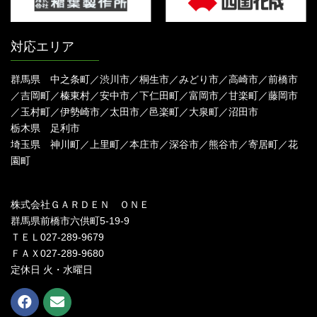
対応エリア
群馬県 中之条町／渋川市／桐生市／みどり市／高崎市／前橋市
／吉岡町／榛東村／安中市／下仁田町／富岡市／甘楽町／藤岡市
／玉村町／伊勢崎市／太田市／邑楽町／大泉町／沼田市
栃木県 足利市
埼玉県 神川町／上里町／本庄市／深谷市／熊谷市／寄居町／花
園町
株式会社ＧＡＲＤＥＮ ＯＮＥ
群馬県前橋市六供町5-19-9
ＴＥＬ027-289-9679
ＦＡＸ027-289-9680
定休日 火・水曜日