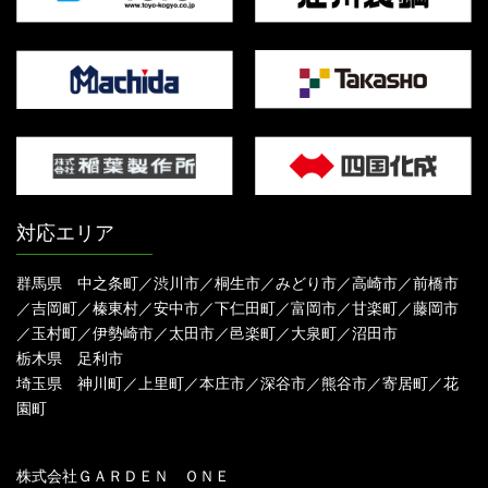
対応エリア
群馬県 中之条町／渋川市／桐生市／みどり市／高崎市／前橋市
／吉岡町／榛東村／安中市／下仁田町／富岡市／甘楽町／藤岡市
／玉村町／伊勢崎市／太田市／邑楽町／大泉町／沼田市
栃木県 足利市
埼玉県 神川町／上里町／本庄市／深谷市／熊谷市／寄居町／花
園町
株式会社ＧＡＲＤＥＮ ＯＮＥ