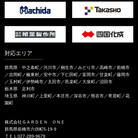
対応エリア
群馬県 中之条町／渋川市／桐生市／みどり市／高崎市／前橋市
／吉岡町／榛東村／安中市／下仁田町／富岡市／甘楽町／藤岡市
／玉村町／伊勢崎市／太田市／邑楽町／大泉町／沼田市
栃木県 足利市
埼玉県 神川町／上里町／本庄市／深谷市／熊谷市／寄居町／花
園町
株式会社ＧＡＲＤＥＮ ＯＮＥ
群馬県前橋市六供町5-19-9
ＴＥＬ027-289-9679