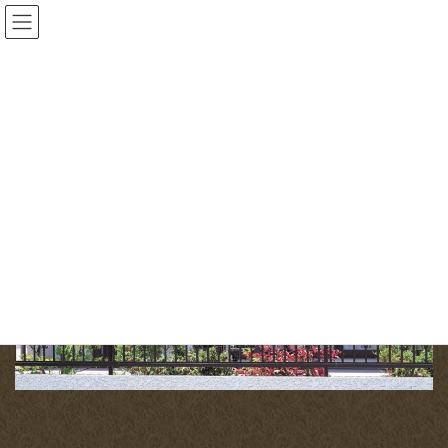
コ
ナ
ン
ビ
テ
ゲ
ン
ー
投稿
ツ
シ
へ
ョ
HOME
オススメ商品ーフェンス関連
lineup_k_fence_19
ス
ン
キ
に
ッ
移
2017-03-13
/ 最終更新日時 :
2017-03-13
gardenone
プ
動
lineup_k_fence_19