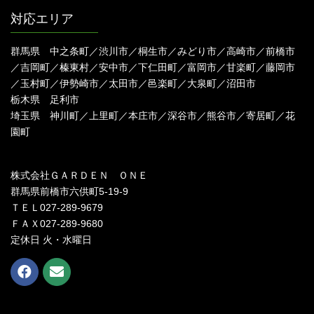
対応エリア
群馬県 中之条町／渋川市／桐生市／みどり市／高崎市／前橋市
／吉岡町／榛東村／安中市／下仁田町／富岡市／甘楽町／藤岡市
／玉村町／伊勢崎市／太田市／邑楽町／大泉町／沼田市
栃木県 足利市
埼玉県 神川町／上里町／本庄市／深谷市／熊谷市／寄居町／花
園町
株式会社ＧＡＲＤＥＮ ＯＮＥ
群馬県前橋市六供町5-19-9
ＴＥＬ027-289-9679
ＦＡＸ027-289-9680
定休日 火・水曜日