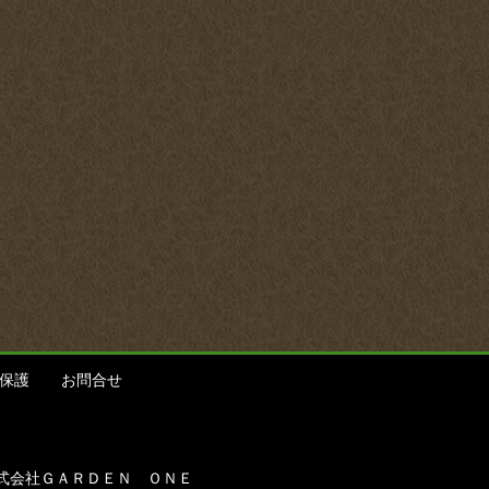
保護
お問合せ
式会社ＧＡＲＤＥＮ ＯＮＥ