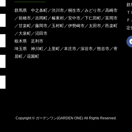
群
群馬県 中之条町／渋川市／桐生市／みどり市／高崎市
ＴＥ
／前橋市／吉岡町／榛東村／安中市／下仁田町／富岡市
ＦＡ
／甘楽町／藤岡市／玉村町／伊勢崎市／太田市／邑楽町
定
／大泉町／沼田市
栃木県 足利市
埼玉県 神川町／上里町／本庄市／深谷市／熊谷市／寄
居町／花園町
Copyright © ガーデンワン(GARDEN ONE) All Rights Reserved.