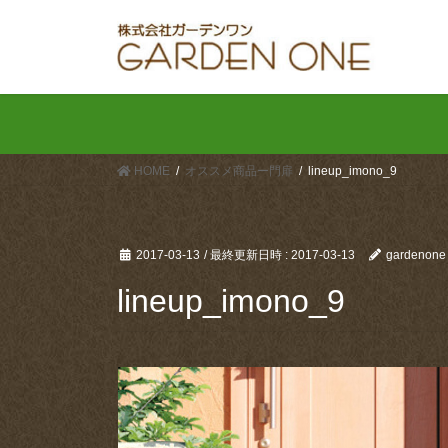
コ
ナ
ン
ビ
テ
ゲ
ン
ー
ツ
シ
へ
ョ
ス
ン
HOME
オススメ商品ー門扉
lineup_imono_9
キ
に
ッ
移
プ
動
2017-03-13
/ 最終更新日時 :
2017-03-13
gardenone
lineup_imono_9