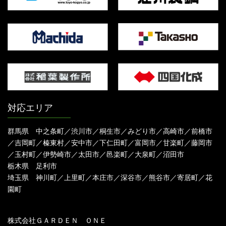
対応エリア
群馬県 中之条町／渋川市／桐生市／みどり市／高崎市／前橋市
／吉岡町／榛東村／安中市／下仁田町／富岡市／甘楽町／藤岡市
／玉村町／伊勢崎市／太田市／邑楽町／大泉町／沼田市
栃木県 足利市
埼玉県 神川町／上里町／本庄市／深谷市／熊谷市／寄居町／花
園町
株式会社ＧＡＲＤＥＮ ＯＮＥ