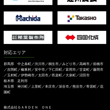
対応エリア
群馬県 中之条町／渋川市／桐生市／みどり市／高崎市／前橋市
／吉岡町／榛東村／安中市／下仁田町／富岡市／甘楽町／藤岡市
／玉村町／伊勢崎市／太田市／邑楽町／大泉町／沼田市
栃木県 足利市
埼玉県 神川町／上里町／本庄市／深谷市／熊谷市／寄居町／花
園町
株式会社ＧＡＲＤＥＮ ＯＮＥ