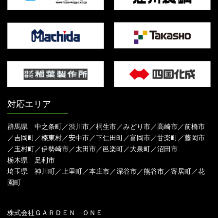
対応エリア
群馬県 中之条町／渋川市／桐生市／みどり市／高崎市／前橋市
／吉岡町／榛東村／安中市／下仁田町／富岡市／甘楽町／藤岡市
／玉村町／伊勢崎市／太田市／邑楽町／大泉町／沼田市
栃木県 足利市
埼玉県 神川町／上里町／本庄市／深谷市／熊谷市／寄居町／花
園町
株式会社ＧＡＲＤＥＮ ＯＮＥ