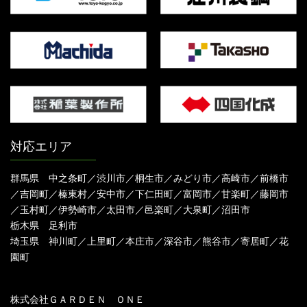
対応エリア
群馬県 中之条町／渋川市／桐生市／みどり市／高崎市／前橋市
／吉岡町／榛東村／安中市／下仁田町／富岡市／甘楽町／藤岡市
／玉村町／伊勢崎市／太田市／邑楽町／大泉町／沼田市
栃木県 足利市
埼玉県 神川町／上里町／本庄市／深谷市／熊谷市／寄居町／花
園町
株式会社ＧＡＲＤＥＮ ＯＮＥ