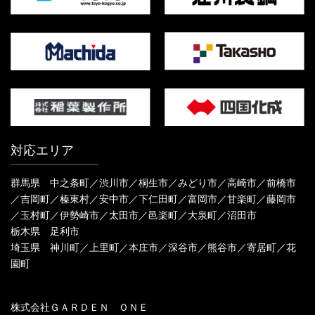
対応エリア
群馬県 中之条町／渋川市／桐生市／みどり市／高崎市／前橋市
／吉岡町／榛東村／安中市／下仁田町／富岡市／甘楽町／藤岡市
／玉村町／伊勢崎市／太田市／邑楽町／大泉町／沼田市
栃木県 足利市
埼玉県 神川町／上里町／本庄市／深谷市／熊谷市／寄居町／花
園町
株式会社ＧＡＲＤＥＮ ＯＮＥ