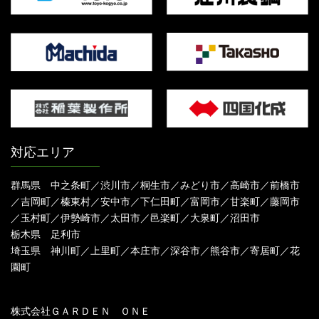
対応エリア
群馬県 中之条町／渋川市／桐生市／みどり市／高崎市／前橋市
／吉岡町／榛東村／安中市／下仁田町／富岡市／甘楽町／藤岡市
／玉村町／伊勢崎市／太田市／邑楽町／大泉町／沼田市
栃木県 足利市
埼玉県 神川町／上里町／本庄市／深谷市／熊谷市／寄居町／花
園町
株式会社ＧＡＲＤＥＮ ＯＮＥ