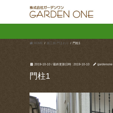
コ
ナ
ン
ビ
テ
ゲ
ン
ー
ツ
シ
へ
ョ
ス
ン
HOME
施工例-門まわり
門柱1
キ
に
ッ
移
プ
動
2019-10-10
/ 最終更新日時 :
2019-10-10
gardenone
門柱1