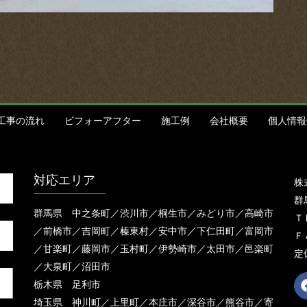
工事の流れ
ビフォーアフター
施工例
会社概要
個人情報
対応エリア
株
群
群馬県 中之条町／渋川市／桐生市／みどり市／高崎市
ＴＥ
／前橋市／吉岡町／榛東村／安中市／下仁田町／富岡市
ＦＡ
／甘楽町／藤岡市／玉村町／伊勢崎市／太田市／邑楽町
定
／大泉町／沼田市
栃木県 足利市
埼玉県 神川町／上里町／本庄市／深谷市／熊谷市／寄