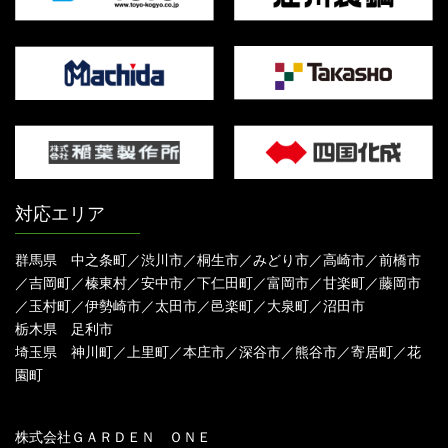
対応エリア
群馬県 中之条町／渋川市／桐生市／みどり市／高崎市／前橋市
／吉岡町／榛東村／安中市／下仁田町／富岡市／甘楽町／藤岡市
／玉村町／伊勢崎市／太田市／邑楽町／大泉町／沼田市
栃木県 足利市
埼玉県 神川町／上里町／本庄市／深谷市／熊谷市／寄居町／花
園町
株式会社ＧＡＲＤＥＮ ＯＮＥ