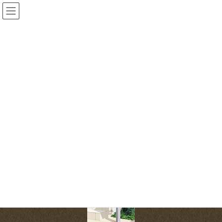
コ
ナ
ン
ビ
テ
ゲ
ン
ー
投稿
ツ
シ
へ
ョ
HOME
オススメー門まわり
2 (13)
ス
ン
キ
に
ッ
移
2017-02-25
/ 最終更新日時 :
2017-02-25
progrex
プ
動
2 (13)