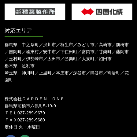
対応エリア
群馬県 中之条町／渋川市／桐生市／みどり市／高崎市／前橋市
／吉岡町／榛東村／安中市／下仁田町／富岡市／甘楽町／藤岡市
／玉村町／伊勢崎市／太田市／邑楽町／大泉町／沼田市
栃木県 足利市
埼玉県 神川町／上里町／本庄市／深谷市／熊谷市／寄居町／花
園町
株式会社ＧＡＲＤＥＮ ＯＮＥ
群馬県前橋市六供町5-19-9
ＴＥＬ027-289-9679
ＦＡＸ027-289-9680
定休日 火・水曜日