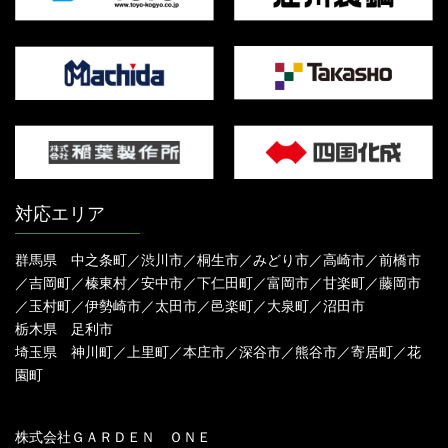
対応エリア
群馬県 中之条町／渋川市／桐生市／みどり市／高崎市／前橋市
／吉岡町／榛東村／安中市／下仁田町／富岡市／甘楽町／藤岡市
／玉村町／伊勢崎市／太田市／邑楽町／大泉町／沼田市
栃木県 足利市
埼玉県 神川町／上里町／本庄市／深谷市／熊谷市／寄居町／花
園町
株式会社ＧＡＲＤＥＮ ＯＮＥ