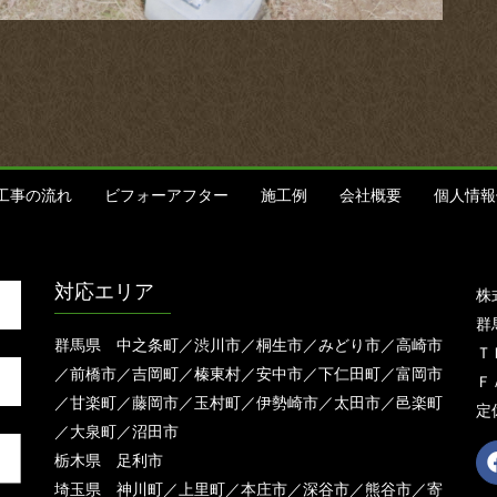
工事の流れ
ビフォーアフター
施工例
会社概要
個人情報
対応エリア
株
群
群馬県 中之条町／渋川市／桐生市／みどり市／高崎市
ＴＥ
／前橋市／吉岡町／榛東村／安中市／下仁田町／富岡市
ＦＡ
／甘楽町／藤岡市／玉村町／伊勢崎市／太田市／邑楽町
定
／大泉町／沼田市
栃木県 足利市
埼玉県 神川町／上里町／本庄市／深谷市／熊谷市／寄