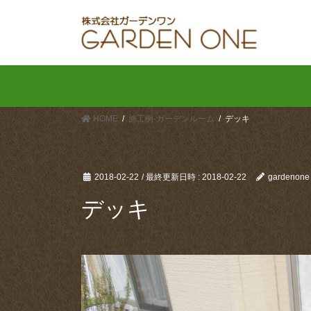
コ
ナ
ン
ビ
テ
ゲ
ン
ー
ツ
シ
へ
ョ
ス
ン
HOME
施工例-ガーデンルーム
デッキ
キ
に
ッ
移
プ
動
2018-02-22
/ 最終更新日時 :
2018-02-22
gardenone
デッキ