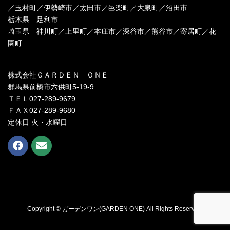
／玉村町／伊勢崎市／太田市／邑楽町／大泉町／沼田市
栃木県 足利市
埼玉県 神川町／上里町／本庄市／深谷市／熊谷市／寄居町／花
園町
株式会社ＧＡＲＤＥＮ ＯＮＥ
群馬県前橋市六供町5-19-9
ＴＥＬ027-289-9679
ＦＡＸ027-289-9680
定休日 火・水曜日
Copyright © ガーデンワン(GARDEN ONE) All Rights Reserved.