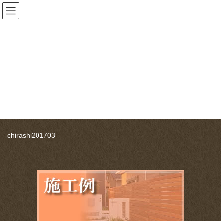
コ
ナ
ン
ビ
テ
ゲ
ン
ー
投稿
ツ
シ
へ
ョ
HOME
大決算セール開催中！
chirashi201703
ス
ン
キ
に
ッ
移
2017-03-04
/ 最終更新日時 :
2017-03-04
progrex
プ
動
chirashi201703
chirashi201703