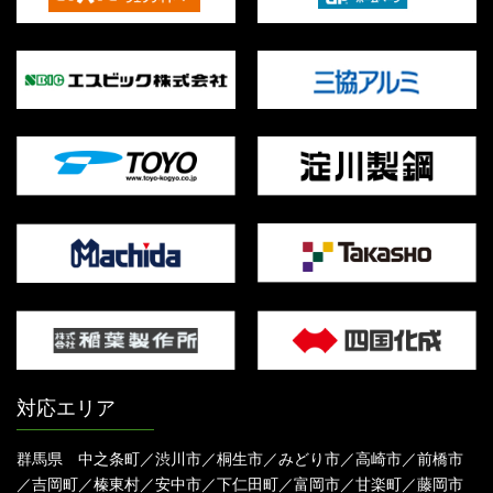
対応エリア
群馬県 中之条町／渋川市／桐生市／みどり市／高崎市／前橋市
／吉岡町／榛東村／安中市／下仁田町／富岡市／甘楽町／藤岡市